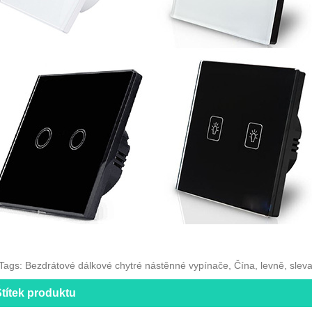
Tags: Bezdrátové dálkové chytré nástěnné vypínače, Čína, levně, sleva,
títek produktu