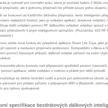
cita je nutností pro normální práci, která je součástí balení.2 Může 
é přepínače, ale k jednomu přepínači lze přiřadit pouze jednu skupinu.
iší se funkcemi od tradičního běžného přepínače, tento inteligentní př
rušení nejlepších hodnot, jako je ovládání aplikací, dotykové ovládán
ňuje další ovládání pomocí RF dálkového ovládání ovládací spínač 
dání přidružením k jiným inteligentním spínačům. (Poznámka: 433 RF R
statně.)
novu vložte nové funkce do vylepšené aplikace Smart Life Tuya, jako je
 při vypnutí a nastavení přepínače podsvícení. Kompatibilní s Alexa a
zení pomocí hlasových příkazů; dálkově ovládat zařízení na svém chytr
kdekoli.
řevezměte plnou kontrolu nad připojenými spotřebiči pomocí časovačů, 
) pomocí aplikace; sdílet ovládání s rodinou a přáteli pro větší pohodlí.
evyžaduje se žádný neutrální vodič a pouze pro jednosměrný obvod; 
m párování pro přidání zařízení s připojeným WiFi a Bluetooth; zahrnu
z pro úplnou spokojenost.
avní specifikace bezdrátových dálkových intel