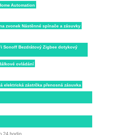
 Home Automation
na zvonek Nástěnné spínače a zásuvky
Fi Sonoff Bezdrátový Zigbee dotykový
dálkové ovládání
á elektrická zástrčka přenosná zásuvka
o 24 hodin.