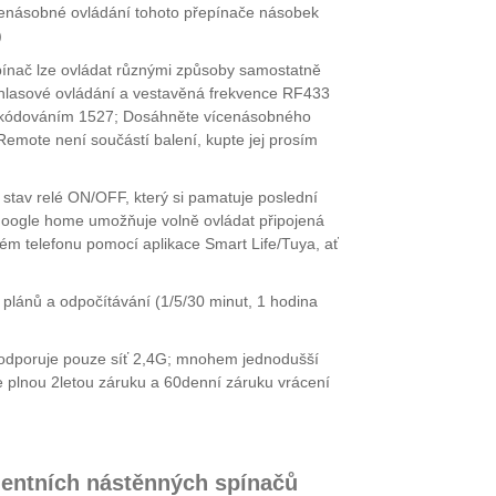
vícenásobné ovládání tohoto přepínače násobek
)
epínač lze ovládat různými způsoby samostatně
í, hlasové ovládání a vestavěná frekvence RF433
s kódováním 1527; Dosáhněte vícenásobného
emote není součástí balení, kupte jej prosím
 stav relé ON/OFF, který si pamatuje poslední
 Google home umožňuje volně ovládat připojená
ém telefonu pomocí aplikace Smart Life/Tuya, ať
plánů a odpočítávání (1/5/30 minut, 1 hodina
podporuje pouze síť 2,4G; mnohem jednodušší
je plnou 2letou záruku a 60denní záruku vrácení
igentních nástěnných spínačů