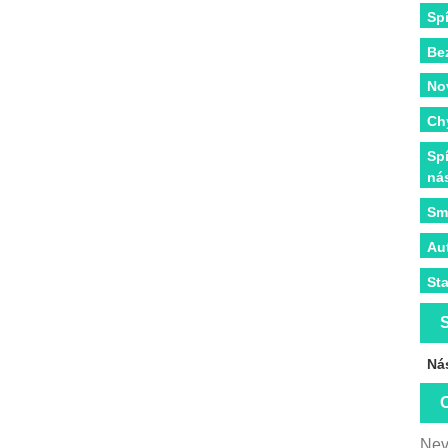
Sp
Be
No
Ch
Sp
ná
Sm
Au
St
S
Ná
O
Nev