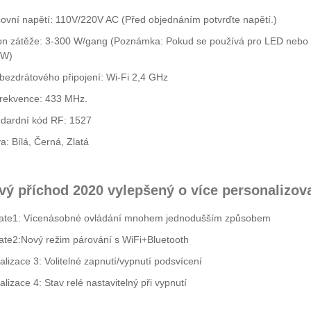
ovní napětí: 110V/220V AC (Před objednáním potvrďte napětí.)
n zátěže: 3-300 W/gang (Poznámka: Pokud se používá pro LED nebo ús
 W)
bezdrátového připojení: Wi-Fi 2,4 GHz
rekvence: 433 MHz.
dardní kód RF: 1527
a: Bílá, Černá, Zlatá
vý příchod 2020 vylepšený o více personalizo
ate1: Vícenásobné ovládání mnohem jednodušším způsobem
te2:Nový režim párování s WiFi+Bluetooth
alizace 3: Volitelné zapnutí/vypnutí podsvícení
alizace 4: Stav relé nastavitelný při vypnutí