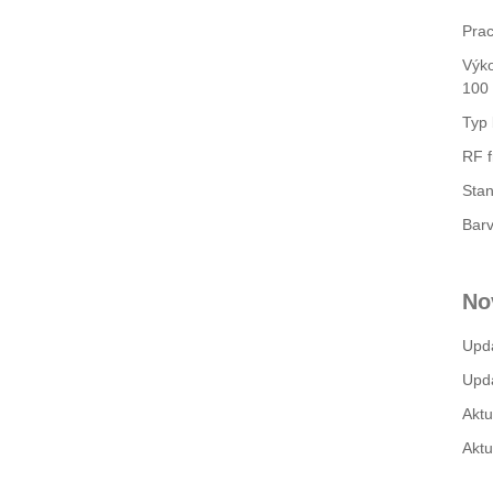
Prac
Výko
100
Typ 
RF f
Stan
Barv
No
Upd
Upda
Aktu
Aktu