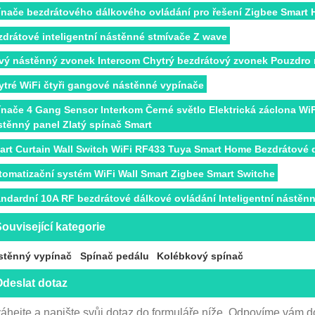
ínače bezdrátového dálkového ovládání pro řešení Zigbee Smart
zdrátové inteligentní nástěnné stmívače Z wave
vý nástěnný zvonek Intercom Chytrý bezdrátový zvonek Pouzdro 
ytré WiFi čtyři gangové nástěnné vypínače
ínače 4 Gang Sensor Interkom Černé světlo Elektrická záclona Wi
stěnný panel Zlatý spínač Smart
art Curtain Wall Switch WiFi RF433 Tuya Smart Home Bezdrátové 
tomatizační systém WiFi Wall Smart Zigbee Smart Switche
andardní 10A RF bezdrátové dálkové ovládání Inteligentní nástěnn
ouvisející kategorie
stěnný vypínač
Spínač pedálu
Kolébkový spínač
deslat dotaz
áhejte a napište svůj dotaz do formuláře níže. Odpovíme vám d