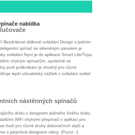
ypínače nabídka
slučovače
i Bezdrátové dálkové ovládání Design s jedním
nteligentní spínač se skleněným panelem je
oby ovládání.Nyní je do aplikace Smart Life/Tuya
dalším chytrým spínačům, společně se
ný proti poškrábání je vhodný pro různé
ťuje lepší uživatelský zážitek z ovládání světel
entních nástěnných spínačů
ajícího drátu s designem jediného živého drátu.
alšími WiFi chytrými přepínači v aplikaci pro
 se hodí pro různé druhy dekoračních stylů a
yne s jakýmkoli designem stěny. (Pozor: 1.