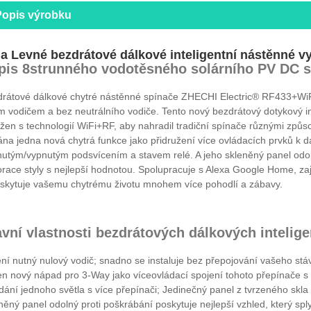
Popis výrobku
a Levné bezdrátové dálkové inteligentní nástěnné v
pis 8strunného vodotěsného solárního PV DC 
rátové dálkové chytré nástěnné spínače ZHECHI Electric® RF433+WiF
m vodičem a bez neutrálního vodiče. Tento nový bezdrátový dotykový i
žen s technologií WiFi+RF, aby nahradil tradiční spínače různými způs
ána jedna nová chytrá funkce jako přidružení více ovládacích prvků k 
utým/vypnutým podsvícením a stavem relé. A jeho skleněný panel odol
race styly s nejlepší hodnotou. Spolupracuje s Alexa Google Home, zajiš
skytuje vašemu chytrému životu mnohem více pohodlí a zábavy.
avní vlastnosti bezdrátových dálkových intelig
ní nutný nulový vodič; snadno se instaluje bez přepojování vašeho stáv
n nový nápad pro 3-Way jako víceovládací spojení tohoto přepínače s d
dání jednoho světla s více přepínači; Jedinečný panel z tvrzeného skla
něný panel odolný proti poškrábání poskytuje nejlepší vzhled, který spl