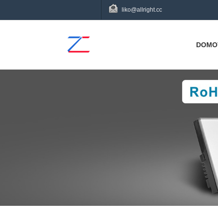
liko@allright.cc
DOMO