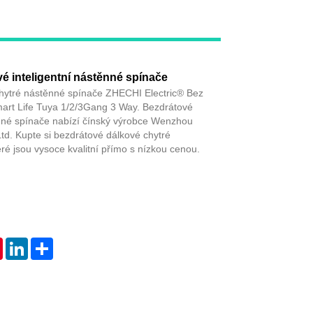
Live
é inteligentní nástěnné spínače
hytré nástěnné spínače ZHECHI Electric® Bez
mart Life Tuya 1/2/3Gang 3 Way. Bezdrátové
nné spínače nabízí čínský výrobce Wenzhou
td. Kupte si bezdrátové dálkové chytré
ré jsou vysoce kvalitní přímo s nízkou cenou.
tsApp
Pinterest
LinkedIn
Share