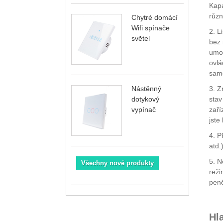
Kapa
různ
Chytré domácí
Wifi spínače
2. L
světel
bez 
umož
ovlá
samo
Nástěnný
3. Z
dotykový
stav
vypínač
zaří
jste 
4. P
atd.
5. N
Všechny nové produkty
reži
peně
Hl