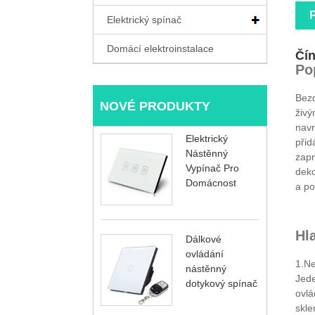
Elektrický spínač
Domácí elektroinstalace
Čín
Po
Bezd
NOVÉ PRODUKTY
živý
navr
Elektrický
přid
Nástěnný
zapn
Vypínač Pro
deko
Domácnost
a po
Hl
Dálkové
ovládání
1.Ne
nástěnný
Jede
dotykový spínač
ovlá
skle