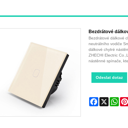
Bezdrátové dálkov
Bezdrátové dálkové c
neutrálního vodiče S
dálkové chytré nástě
ZHECHI Electric Co.,L
nástěnné spínače, kte
Odeslat dotaz
Facebook
X
Wha